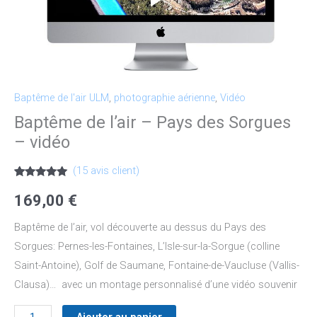
Pays
des
Sorgues
-
vidéo
Baptême de l'air ULM
,
photographie aérienne
,
Vidéo
Baptême de l’air – Pays des Sorgues
– vidéo
(
15
avis client)
Noté
15
5.00
sur 5
169,00
€
basé sur
notations
client
Baptême de l’air, vol découverte au dessus du Pays des
Sorgues: Pernes-les-Fontaines, L’Isle-sur-la-Sorgue (colline
Saint-Antoine), Golf de Saumane, Fontaine-de-Vaucluse (Vallis-
Clausa)… avec un montage personnalisé d’une vidéo souvenir
Ajouter au panier